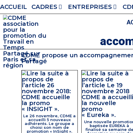
ACCUEIL
CADRES
ENTREPRISES
CD
A
accom
CDME propose un accompagnement de
Partagé
Le 26 novembre, CDME a
accueilli 5 nouveaux
Une nouvelle promotio
adhérents. Le groupe a
baptisée EUREKA à
choisi son nom de
finalisé sa semaine d
promotion « InSight ».