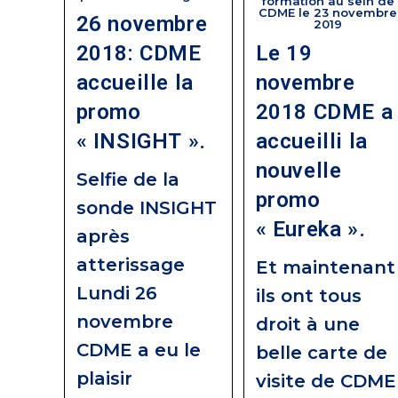
formation au sein de
CDME le 23 novembre
26 novembre
2019
2018: CDME
Le 19
accueille la
novembre
promo
2018 CDME a
« INSIGHT ».
accueilli la
nouvelle
Selfie de la
promo
sonde INSIGHT
« Eureka ».
après
atterissage
Et maintenant
Lundi 26
ils ont tous
novembre
droit à une
CDME a eu le
belle carte de
plaisir
visite de CDME