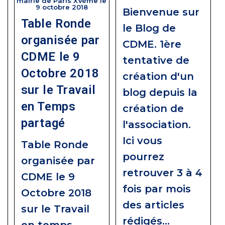
mairie de Paris XVème le
9 octobre 2018
Bienvenue sur
Table Ronde
le Blog de
organisée par
CDME. 1ère
CDME le 9
tentative de
Octobre 2018
création d'un
sur le Travail
blog depuis la
en Temps
création de
partagé
l'association.
Ici vous
Table Ronde
pourrez
organisée par
retrouver 3 à 4
CDME le 9
fois par mois
Octobre 2018
des articles
sur le Travail
rédigés…
en temps