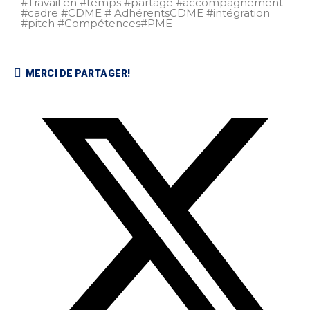
#Travail en #temps #partagé #accompagnement
#cadre #CDME # AdhérentsCDME #intégration
#pitch #Compétences#PME
MERCI DE PARTAGER!